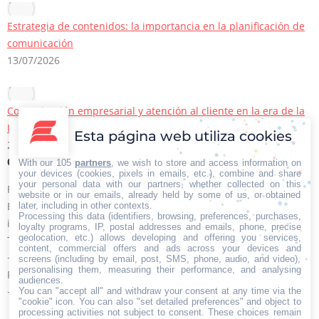
Estrategia de contenidos: la importancia en la planificación de
comunicación
13/07/2026
Comunicación empresarial y atención al cliente en la era de la
IA
Esta página web utiliza cookies
22/06/2026
Contacto Iberian Press
With our 105
partners
, we wish to store and access information on
your devices (cookies, pixels in emails, etc.), combine and share
your personal data with our partners, whether collected on this
Principales vías de contacto:
website or in our emails, already held by some of us, or obtained
E-mail:
later, including in other contexts.
Processing this data (identifiers, browsing, preferences, purchases,
info@iberianpress.es
loyalty programs, IP, postal addresses and emails, phone, precise
geolocation, etc.) allows developing and offering you services,
Teléfono:
content, commercial offers and ads across your devices and
+34 911863556
screens (including by email, post, SMS, phone, audio, and video),
personalising them, measuring their performance, and analysing
Fax:
audiences.
+34 911863556
You can "accept all" and withdraw your consent at any time via the
"cookie" icon
. You can also "set detailed preferences" and object to
Encuéntranos en:
processing activities not subject to consent. These choices remain
Facebook
X
YouTube
Rss