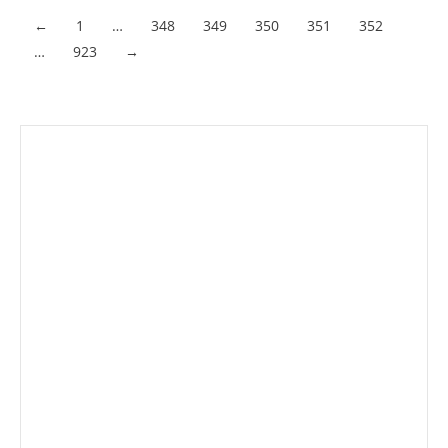
Acceder al contenido
←
1
…
348
349
350
351
352
…
923
→
Envíanos ahora tu nota de
prensa
Enviar