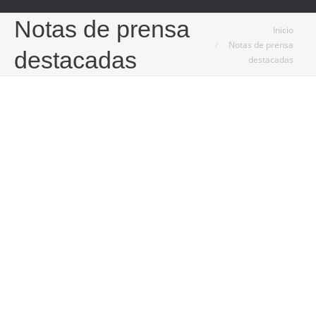
Notas de prensa
Estás aquí:
Inicio
Notas de prensa
destacadas
destacadas
5
Dic
2024
Cualquier momento es perfecto para disfrutar de