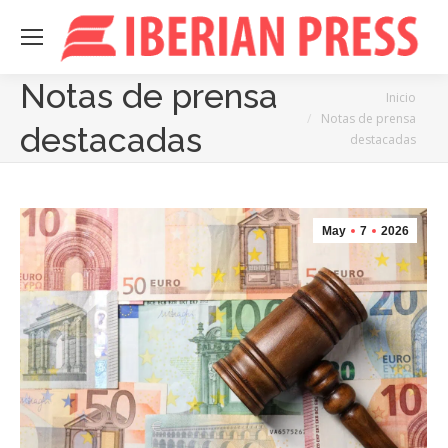
Notas de prensa
Estás aquí:
Inicio
Notas de prensa
destacadas
destacadas
May
7
2026