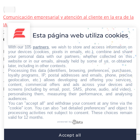
Comunicación empresarial y atención al cliente en la era de la
IA
22/06/2026
Esta página web utiliza cookies
Contacto Iberian Press
With our 105
partners
, we wish to store and access information on
Principales vías de contacto:
your devices (cookies, pixels in emails, etc.), combine and share
your personal data with our partners, whether collected on this
E-mail:
website or in our emails, already held by some of us, or obtained
later, including in other contexts.
info@iberianpress.es
Processing this data (identifiers, browsing, preferences, purchases,
Teléfono:
loyalty programs, IP, postal addresses and emails, phone, precise
geolocation, etc.) allows developing and offering you services,
+34 911863556
content, commercial offers and ads across your devices and
Fax:
screens (including by email, post, SMS, phone, audio, and video),
personalising them, measuring their performance, and analysing
+34 911863556
audiences.
You can "accept all" and withdraw your consent at any time via the
Encuéntranos en:
Facebook
X
YouTube
Rss
"cookie" icon
. You can also "set detailed preferences" and object to
processing activities not subject to consent. These choices remain
page
page
page
page
valid for 12 months.
powered by
opens
opens
opens
opens
Home
Quiénes somos
Servicios
Contacto
in
in
in
in
Accept all
Menú footer