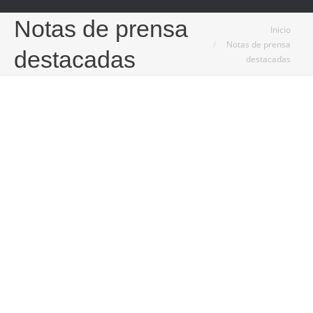
Notas de prensa
Estás aquí:
Inicio
Notas de prensa
destacadas
destacadas
13
Ene
2025
La evolución de los hogares gracias a las cocinas