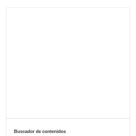
Envíanos ahora tu nota de
prensa
Enviar
Buscador de contenidos