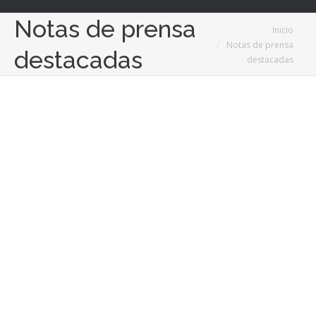
Notas de prensa
Estás aquí:
Inicio
Notas de prensa
destacadas
destacadas
7
Feb
2025
Funciones y características que definen a un