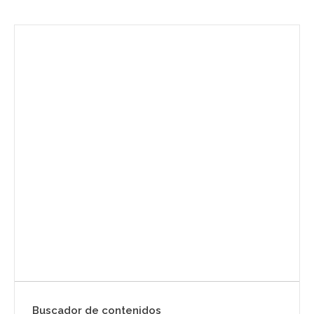
Envíanos ahora tu nota de
prensa
Enviar
Buscador de contenidos