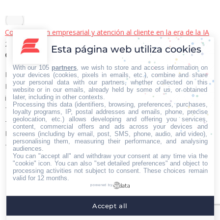
Comunicación empresarial y atención al cliente en la era de la IA
22/06/2026
Esta página web utiliza cookies
Contacto Iberian Press
With our 105
partners
, we wish to store and access information on
Principales vías de contacto:
your devices (cookies, pixels in emails, etc.), combine and share
your personal data with our partners, whether collected on this
E-mail:
website or in our emails, already held by some of us, or obtained
later, including in other contexts.
info@iberianpress.es
Processing this data (identifiers, browsing, preferences, purchases,
Teléfono:
loyalty programs, IP, postal addresses and emails, phone, precise
geolocation, etc.) allows developing and offering you services,
+34 911863556
content, commercial offers and ads across your devices and
Fax:
screens (including by email, post, SMS, phone, audio, and video),
personalising them, measuring their performance, and analysing
+34 911863556
audiences.
You can "accept all" and withdraw your consent at any time via the
Encuéntranos en:
"cookie" icon
. You can also "set detailed preferences" and object to
Facebook
X
YouTube
Rss
processing activities not subject to consent. These choices remain
page
page
page
page
valid for 12 months.
powered by
opens
opens
opens
opens
Home
Quiénes somos
Servicios
Contacto
in
in
in
in
Accept all
Menú footer
new
new
new
new
Iberian Press® - Agencia especializada en relaciones