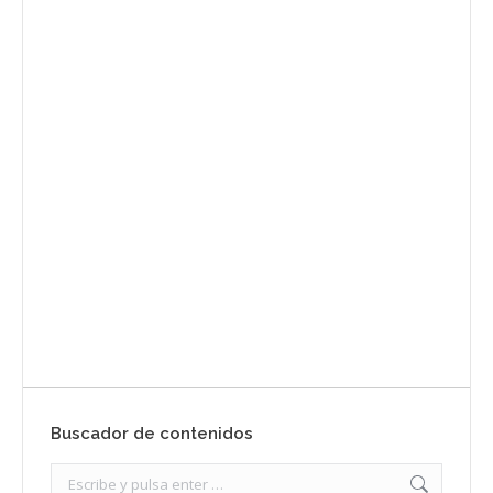
Envíanos ahora tu nota de
prensa
Enviar
Buscador de contenidos
Search: