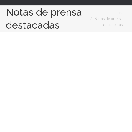
Notas de prensa
Estás aquí:
Inicio
Notas de prensa
destacadas
destacadas
Mar
13
2025
La gestión de una consultoría energética para