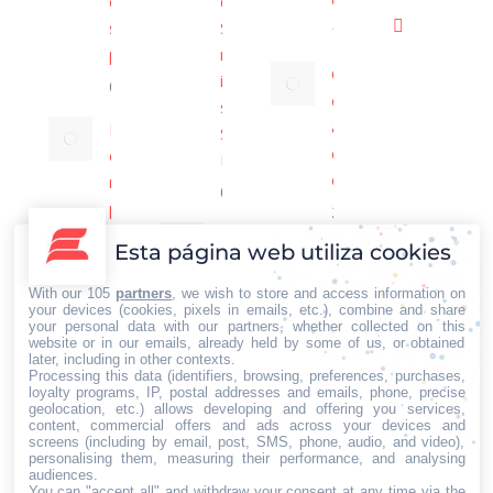
page
experiencia
de Salud de
YouTube
in
simple para
Sagunto al
opens
13/07/2026
page
Rss
new
propietarios
negar
in
opens
page
Comunicación
información
window
07/08/2026
new
in
opens
empresarial y
sobre el
window
new
in
atención al
El plato
Servicio de
window
new
cliente en la
combinado
Farmacia
era de la IA
window
mantiene su
07/08/2026
presencia
22/06/2026
fundamental
La
Esta página web utiliza cookies
en las
escritora
mesas
Noelia
With our 105
partners
, we wish to store and access information on
your devices (cookies, pixels in emails, etc.), combine and share
españolas
Díaz
your personal data with our partners, whether collected on this
Navarrete
website or in our emails, already held by some of us, or obtained
07/08/2026
later, including in other contexts.
debuta con
Processing this data (identifiers, browsing, preferences, purchases,
Sincerely
loyalty programs, IP, postal addresses and emails, phone, precise
geolocation, etc.) allows developing and offering you services,
06/08/2026
content, commercial offers and ads across your devices and
screens (including by email, post, SMS, phone, audio, and video),
personalising them, measuring their performance, and analysing
audiences.
Home
Iberian
You can "accept all" and withdraw your consent at any time via the