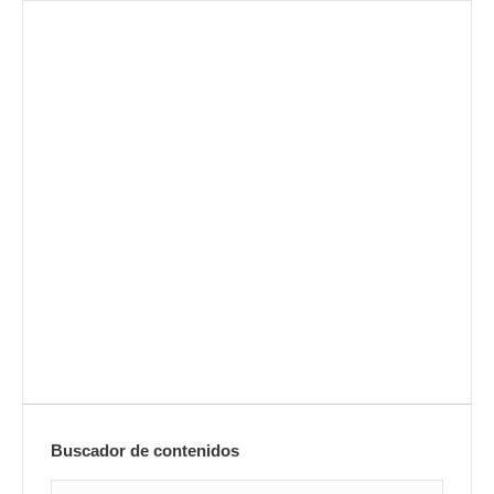
Envíanos ahora tu nota de
prensa
Enviar
Buscador de contenidos
Search: