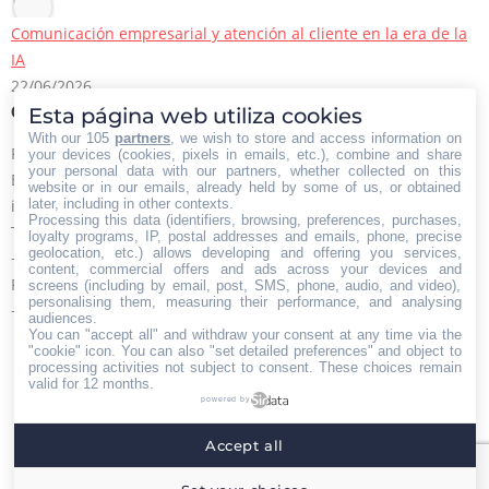
Comunicación empresarial y atención al cliente en la era de la
IA
22/06/2026
Esta página web utiliza cookies
Contacto Iberian Press
With our 105
partners
, we wish to store and access information on
Principales vías de contacto:
your devices (cookies, pixels in emails, etc.), combine and share
your personal data with our partners, whether collected on this
E-mail:
website or in our emails, already held by some of us, or obtained
later, including in other contexts.
info@iberianpress.es
Processing this data (identifiers, browsing, preferences, purchases,
Teléfono:
loyalty programs, IP, postal addresses and emails, phone, precise
geolocation, etc.) allows developing and offering you services,
+34 911863556
content, commercial offers and ads across your devices and
Fax:
screens (including by email, post, SMS, phone, audio, and video),
personalising them, measuring their performance, and analysing
+34 911863556
audiences.
You can "accept all" and withdraw your consent at any time via the
Encuéntranos en:
Facebook
X
YouTube
Rss
"cookie" icon
. You can also "set detailed preferences" and object to
processing activities not subject to consent. These choices remain
page
page
page
page
valid for 12 months.
powered by
opens
opens
opens
opens
Home
Quiénes somos
Servicios
Contacto
in
in
in
in
Accept all
Menú footer
new
new
new
new
Iberian Press® - Agencia especializada en relaciones