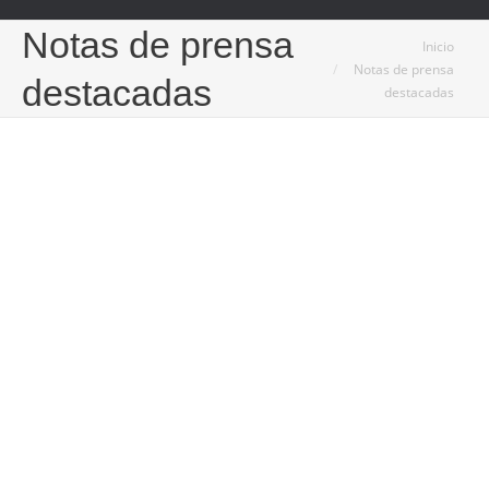
Notas de prensa
Estás aquí:
Inicio
Notas de prensa
destacadas
destacadas
26
Mar
2025