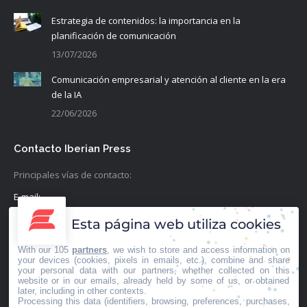
Estrategia de contenidos: la importancia en la
planificación de comunicación
13/07/2026
Comunicación empresarial y atención al cliente en la era
de la IA
22/06/2026
Contacto Iberian Press
Principales vías de contacto:
E-mail:
info@iberianpress.es
Esta página web utiliza cookies
Teléfono:
With our 105
partners
, we wish to store and access information on
+34 911863556
your devices (cookies, pixels in emails, etc.), combine and share
your personal data with our partners, whether collected on this
website or in our emails, already held by some of us, or obtained
Fax:
later, including in other contexts.
Processing this data (identifiers, browsing, preferences, purchases,
+34 911863556