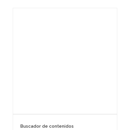
Envíanos ahora tu nota
de prensa
Enviar
Buscador de contenidos