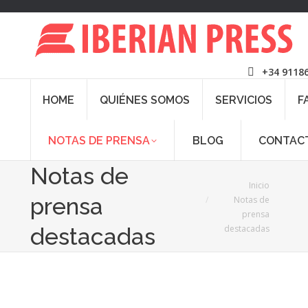
+34 9118
HOME
QUIÉNES SOMOS
SERVICIOS
F
NOTAS DE PRENSA
BLOG
CONTAC
Notas de
Estás aquí:
Inicio
prensa
Notas de
prensa
destacadas
destacadas
13
Jun
2025