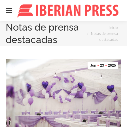
Notas de prensa
Estás aquí:
Inicio
Notas de prensa
destacadas
destacadas
Jun
23
2025