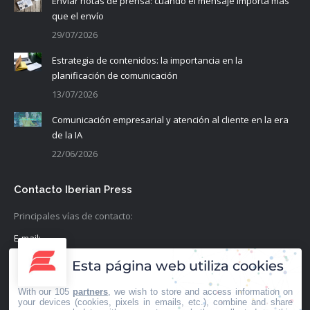
Enviar notas de prensa: cuando el mensaje importa más
que el envío
29/07/2026
Estrategia de contenidos: la importancia en la
planificación de comunicación
13/07/2026
Comunicación empresarial y atención al cliente en la era
de la IA
22/06/2026
Contacto Iberian Press
Principales vías de contacto:
E-mail:
info@iberianpress.es
Esta página web utiliza cookies
Teléfono:
With our 105
partners
, we wish to store and access information on
+34 911863556
your devices (cookies, pixels in emails, etc.), combine and share