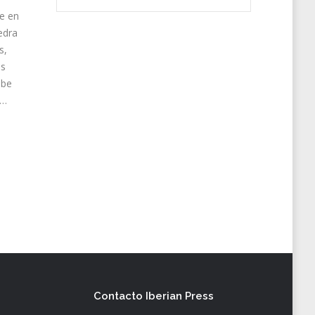
te en
edra
s,
os
ebe
a…
Contacto Iberian Press