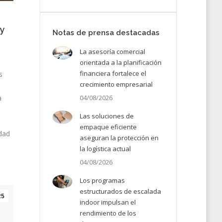
y
Notas de prensa destacadas
La asesoría comercial
orientada a la planificación
financiera fortalece el
s
crecimiento empresarial
04/08/2026
a
Las soluciones de
empaque eficiente
idad
aseguran la protección en
la logística actual
04/08/2026
Los programas
estructurados de escalada
25
indoor impulsan el
rendimiento de los