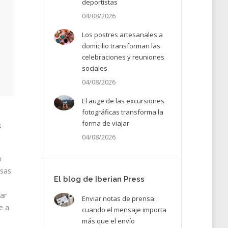
deportistas
04/08/2026
Los postres artesanales a
domicilio transforman las
celebraciones y reuniones
sociales
04/08/2026
El auge de las excursiones
fotográficas transforma la
forma de viajar
s
04/08/2026
o
esas
El blog de Iberian Press
ar
Enviar notas de prensa:
e a
cuando el mensaje importa
más que el envío