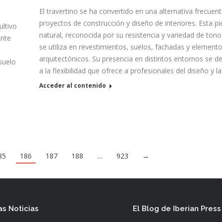
El travertino se ha convertido en una alternativa frecuen
proyectos de construcción y diseño de interiores. Esta pi
ultivo
natural, reconocida por su resistencia y variedad de tono
Ante
se utiliza en revestimientos, suelos, fachadas y element
arquitectónicos. Su presencia en distintos entornos se d
suelo
a la flexibilidad que ofrece a profesionales del diseño y l
Acceder al contenido
85
186
187
188
…
923
→
as Noticias
El Blog de Iberian Press