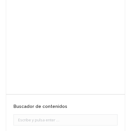
Envíanos ahora tu nota de
prensa
Enviar
Buscador de contenidos
Search: