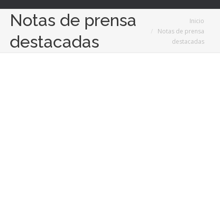
Notas de prensa
Estás aquí:
Inicio
Notas de prensa
destacadas
destacadas
17
Jun
2026
Derya Arms refuerza su presencia europea en