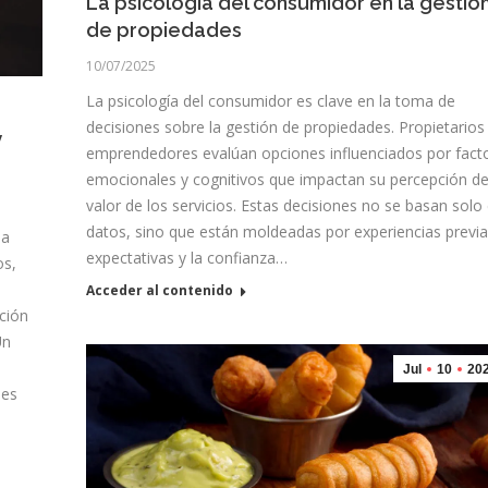
La psicología del consumidor en la gestió
de propiedades
10/07/2025
La psicología del consumidor es clave en la toma de
decisiones sobre la gestión de propiedades. Propietarios
y
emprendedores evalúan opciones influenciados por fact
emocionales y cognitivos que impactan su percepción de
valor de los servicios. Estas decisiones no se basan solo
datos, sino que están moldeadas por experiencias previa
na
expectativas y la confianza…
os,
Acceder al contenido
ación
Un
Jul
10
20
les