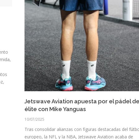
ento
omida,
atos
oz,
Jetswave Aviation apuesta por el pádel d
élite con Mike Yanguas
10/07/2025
Tras consolidar alianzas con figuras destacadas del fútbo
europeo, la NFL y la NBA, Jetswave Aviation acaba de