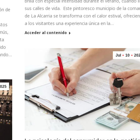
brilla con especial intensidad durante el verano, cuando l
sus calles de vida. Este pintoresco municipio de la coma
ión de
de La Alcarria se transforma con el calor estival, ofrecie
a los visitantes una experiencia única en la…
stos
nús,
Acceder al contenido
sta
ido
rando…
Jul
10
20
025