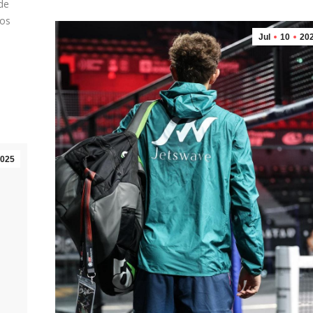
de
dos
s
Jul
10
20
025