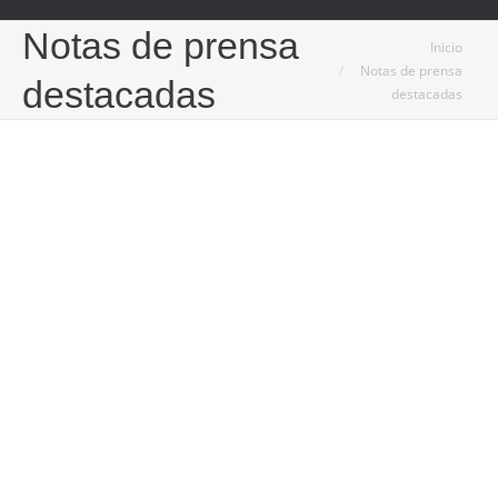
Notas de prensa
Estás aquí:
Inicio
Notas de prensa
destacadas
destacadas
16
Jul
2025