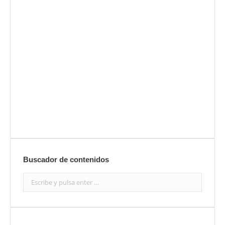
Envíanos ahora tu nota de
prensa
Enviar
Buscador de contenidos
Search: