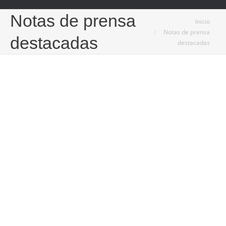
Notas de prensa
Estás aquí:
Inicio
Notas de prensa
destacadas
destacadas
8
Ago
2025
El yoga en línea gana terreno como opción