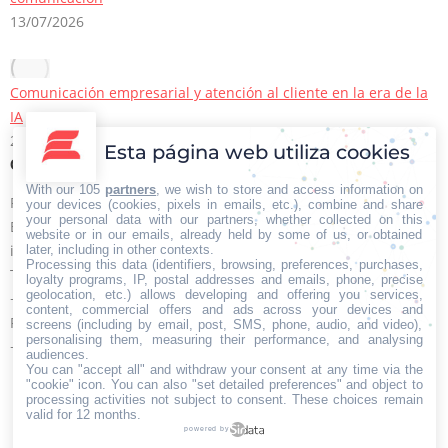
13/07/2026
Comunicación empresarial y atención al cliente en la era de la
IA
22/06/2026
Esta página web utiliza cookies
Contacto Iberian Press
With our 105
partners
, we wish to store and access information on
Principales vías de contacto:
your devices (cookies, pixels in emails, etc.), combine and share
your personal data with our partners, whether collected on this
E-mail:
website or in our emails, already held by some of us, or obtained
info@iberianpress.es
later, including in other contexts.
Processing this data (identifiers, browsing, preferences, purchases,
Teléfono:
loyalty programs, IP, postal addresses and emails, phone, precise
geolocation, etc.) allows developing and offering you services,
+34 911863556
content, commercial offers and ads across your devices and
Fax:
screens (including by email, post, SMS, phone, audio, and video),
personalising them, measuring their performance, and analysing
+34 911863556
audiences.
Encuéntranos en:
You can "accept all" and withdraw your consent at any time via the
Facebook
X
YouTube
Rss
"cookie" icon
. You can also "set detailed preferences" and object to
processing activities not subject to consent. These choices remain
page
page
page
page
valid for 12 months.
powered by
opens
opens
opens
opens