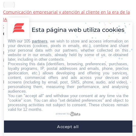
Comunicación empresarial y atención al cliente en la era de la
IA
22/06/2026
Esta página web utiliza cookies
Contacto Iberian Press
With our 105
partners
, we wish to store and access information on
Principales vías de contacto:
your devices (cookies, pixels in emails, etc.), combine and share
your personal data with our partners, whether collected on this
E-mail:
website or in our emails, already held by some of us, or obtained
later, including in other contexts.
info@iberianpress.es
Processing this data (identifiers, browsing, preferences, purchases,
Teléfono:
loyalty programs, IP, postal addresses and emails, phone, precise
geolocation, etc.) allows developing and offering you services,
+34 911863556
content, commercial offers and ads across your devices and
Fax:
screens (including by email, post, SMS, phone, audio, and video),
personalising them, measuring their performance, and analysing
+34 911863556
audiences.
You can "accept all" and withdraw your consent at any time via the
Encuéntranos en:
Facebook
X
YouTube
Rss
"cookie" icon
. You can also "set detailed preferences" and object to
processing activities not subject to consent. These choices remain
page
page
page
page
valid for 12 months.
powered by
opens
opens
opens
opens
Home
Quiénes somos
Servicios
Contacto
in
in
in
in
Accept all
Menú footer
new
new
new
new
Iberian Press® - Agencia especializada en relaciones