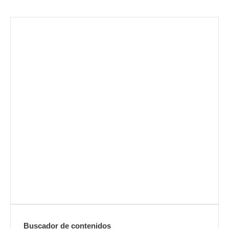
Envíanos ahora tu nota de
prensa
Enviar
Buscador de contenidos