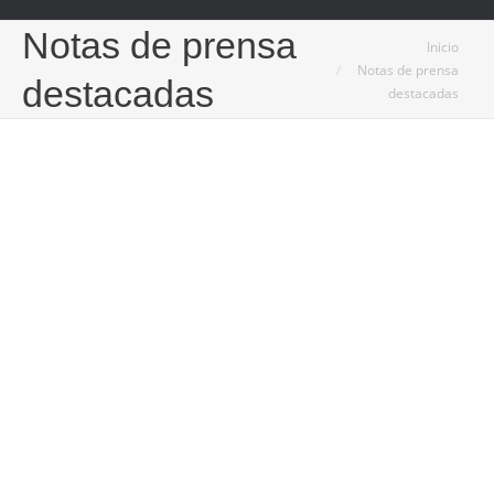
Notas de prensa
Estás aquí:
Inicio
Notas de prensa
destacadas
destacadas
21
Ago
2025
Evolución y desafíos del sector del mecanizado