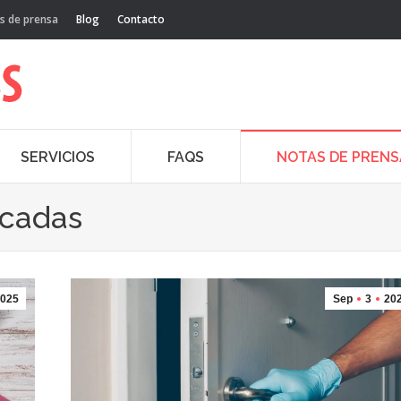
s de prensa
Blog
Contacto
SERVICIOS
FAQS
NOTAS DE PRENS
acadas
025
Sep
3
20