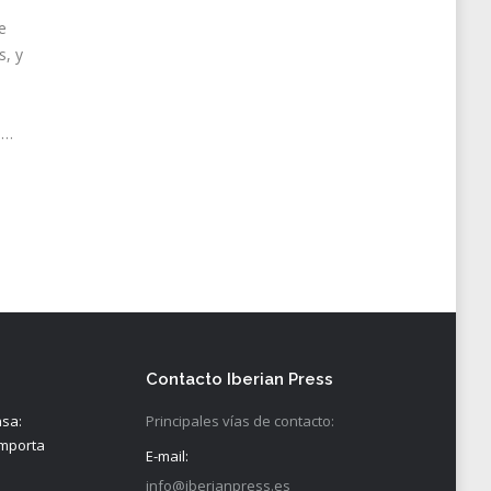
e
s, y
s…
Contacto Iberian Press
nsa:
Principales vías de contacto:
importa
E-mail:
info@iberianpress.es