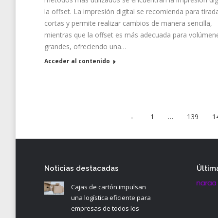
la offset. La impresión digital se recomienda para tirad
cortas y permite realizar cambios de manera sencilla,
mientras que la offset es más adecuada para volúmen
grandes, ofreciendo una…
Acceder al contenido
←
1
…
139
1
Noticias destacadas
Últim
Cajas de cartón impulsan
una logística eficiente para
empresas de todos los