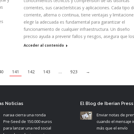
conocimientos técnicos y comprensión de las distintas
as
corrientes, sus características y aplicaciones. Cada tipo d
corriente, alterna o continua, tiene ventajas y limitacione
es
elegir la adecuada es fundamental para garantizar el
funcionamiento de cualquier infraestructura. Un diseño
preciso ayuda a prevenir fallos y riesgos, asegura que lo
Acceder al contenido
40
141
142
143
…
923
→
as Noticias
El Blog de Iberian Press
naraa cierra una ronda
Enviar notas de pre
Pre-Seed de 150.000 euros
cuando el mensaje 
para lanzar una red social
más que el envío