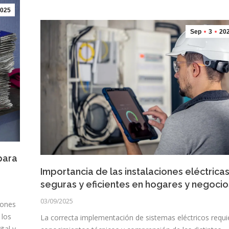
025
Sep
3
20
para
Importancia de las instalaciones eléctrica
seguras y eficientes en hogares y negocio
03/09/2025
iones
 los
La correcta implementación de sistemas eléctricos requi
tal y