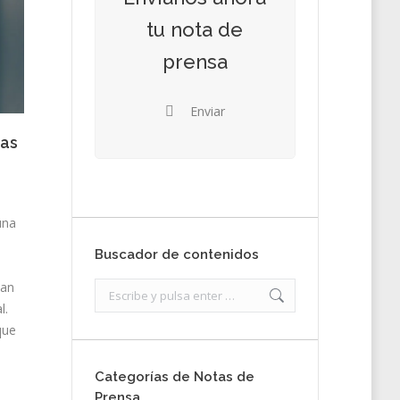
tu nota de
prensa
Enviar
das
una
Buscador de contenidos
tan
Search:
l.
que
Categorías de Notas de
Prensa