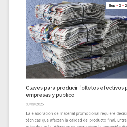
Sep
3
2
Claves para producir folletos efectivos 
empresas y público
03/09/2025
La elaboración de material promocional requiere decis
técnicas que afectan la calidad del producto final. Entre
métodos más utilizados se encuentran la impresión digi