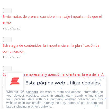
Enviar notas de prensa: cuando el mensaje importa más que el
envío
29/07/2026
Estrategia de contenidos: la importancia en la planificación de
comunicación
13/07/2026
Comunicación empresarial y atención al cliente en la era de la IA
22/06/2026
Esta página web utiliza cookies
Contacto Iberian Press
With our 105
partners
, we wish to store and access information on
Principales vías de contacto:
your devices (cookies, pixels in emails, etc.), combine and share
your personal data with our partners, whether collected on this
E-mail:
website or in our emails, already held by some of us, or obtained
later, including in other contexts.
info@iberianpress.es