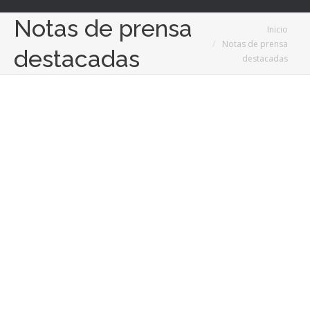
Notas de prensa
Estás aquí:
Inicio
Notas de prensa
destacadas
destacadas
18
Sep
2025
La excelencia en la elaboración de vinos