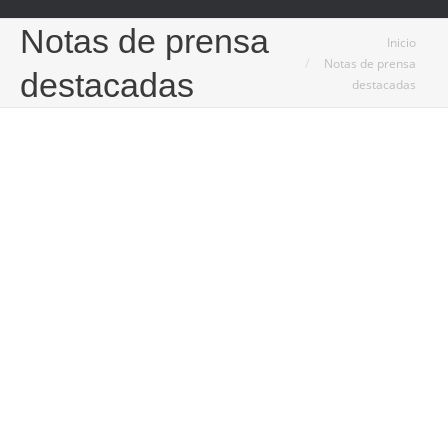
Notas de prensa
Estás aquí:
Inicio
Notas de prensa
destacadas
destacadas
24
Sep
2025
La gestión de comunidades y el rol del