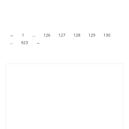
responder a la inquietud de quienes desean conservar su
vitalidad y autonomía con el paso del tiempo. El desarrollo
científico ha permitido abrir nuevas posibilidades…
Acceder al contenido
←
1
…
126
127
128
129
130
…
923
→
Envíanos ahora tu nota de
prensa
Enviar