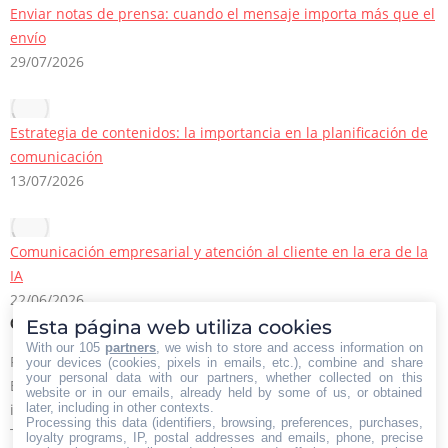
Enviar notas de prensa: cuando el mensaje importa más que el
envío
29/07/2026
Estrategia de contenidos: la importancia en la planificación de
comunicación
13/07/2026
Comunicación empresarial y atención al cliente en la era de la
IA
22/06/2026
Esta página web utiliza cookies
Contacto Iberian Press
With our 105
partners
, we wish to store and access information on
Principales vías de contacto:
your devices (cookies, pixels in emails, etc.), combine and share
your personal data with our partners, whether collected on this
E-mail:
website or in our emails, already held by some of us, or obtained
later, including in other contexts.
info@iberianpress.es
Processing this data (identifiers, browsing, preferences, purchases,
Teléfono:
loyalty programs, IP, postal addresses and emails, phone, precise