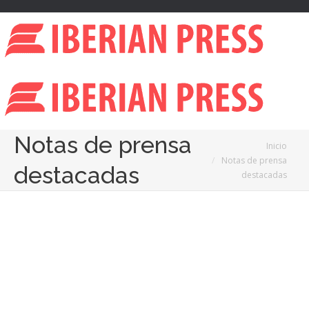
Notas de prensa
Estás aquí:
Inicio
Notas de prensa
destacadas
destacadas
25
Nov
2025