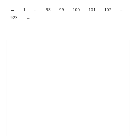
←
1
…
98
99
100
101
102
…
923
→
Envíanos ahora tu nota de
prensa
Enviar