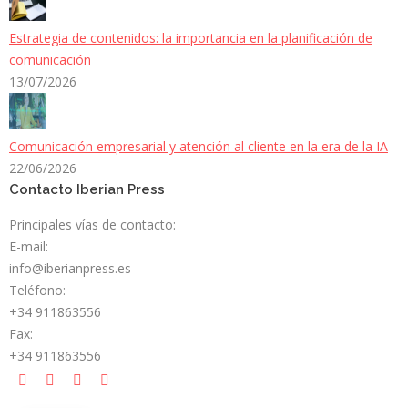
Estrategia de contenidos: la importancia en la planificación de
comunicación
13/07/2026
Comunicación empresarial y atención al cliente en la era de la IA
22/06/2026
Contacto Iberian Press
Principales vías de contacto:
E-mail:
info@iberianpress.es
Teléfono:
+34 911863556
Fax:
+34 911863556
Encuéntranos en:
Facebook
X
YouTube
Rss