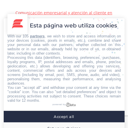
Comunicación empresarial y atención al cliente en
la era de la IA
Esta página web utiliza cookies
22/06/2026
Contacto Iberian Press
With our 105
partners
, we wish to store and access information on
Principales vías de contacto:
your devices (cookies, pixels in emails, etc.), combine and share
your personal data with our partners, whether collected on this
E-mail:
website or in our emails, already held by some of us, or obtained
later, including in other contexts.
info@iberianpress.es
Processing this data (identifiers, browsing, preferences, purchases,
Teléfono:
loyalty programs, IP, postal addresses and emails, phone, precise
geolocation, etc.) allows developing and offering you services,
+34 911863556
content, commercial offers and ads across your devices and
Fax:
screens (including by email, post, SMS, phone, audio, and video),
personalising them, measuring their performance, and analysing
+34 911863556
audiences.
You can "accept all" and withdraw your consent at any time via the
Encuéntranos en:
Facebook
X
YouTube
Rss
"cookie" icon
. You can also "set detailed preferences" and object to
processing activities not subject to consent. These choices remain
page
page
page
page
valid for 12 months.
powered by
opens
opens
opens
opens
Home
Quiénes somos
Servicios
Contacto
in
in
in
in
Accept all
Menú footer
new
new
new
new
Iberian Press® - Agencia especializada en relaciones